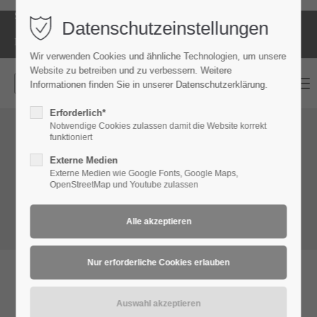
Sie haben Fragen?
falkenstein@kumpfmueller.info
Datenschutzeinstellungen
Login
Nutzen Sie unseren kostenlosen
Rückrufservice
Wir verwenden Cookies und ähnliche Technologien, um unsere
Benutzername
Website zu betreiben und zu verbessern. Weitere
Menu
Informationen finden Sie in unserer
Datenschutzerklärung
.
Erforderlich*
Notwendige Cookies zulassen damit die Website korrekt
Passwort
funktioniert
Externe Medien
Externe Medien wie Google Fonts, Google Maps,
OpenStreetMap und Youtube zulassen
Anmelden
Register
|
Lost your password?
Support
IHR WEG ZUM HÖRGERÄT
Lorem ipsum dolor sit amet: