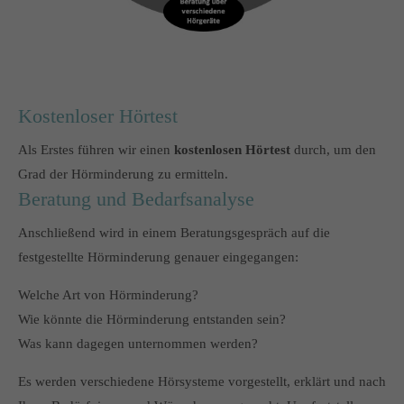
info@yourdomain.com
About us
Lorem ipsum dolor sit amet, consectetuer adipiscing elit.
Kostenloser Hörtest
Aenean commodo ligula eget dolor. Aenean massa. Cum
sociis natoque penatibus et magnis dis parturient montes,
Als Erstes führen wir einen
kostenlosen Hörtest
durch, um den
nascetur ridiculus mus. Donec quam felis, ultricies nec.
Grad der Hörminderung zu ermitteln.
Beratung und Bedarfsanalyse
Anschließend wird in einem Beratungsgespräch auf die
festgestellte Hörminderung genauer eingegangen:
Welche Art von Hörminderung?
Wie könnte die Hörminderung entstanden sein?
Was kann dagegen unternommen werden?
Es werden verschiedene Hörsysteme vorgestellt, erklärt und nach