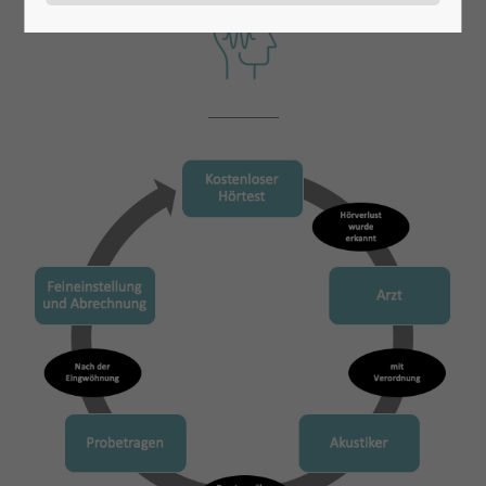
24h
/ 365days
We offer support for our customers
Mon - Fri 8:00am - 5:00pm
(GMT +1)
Get in touch
Cybersteel Inc.
376-293 City Road, Suite 600
San Francisco, CA 94102
Have any questions?
+44 1234 567 890
Drop us a line